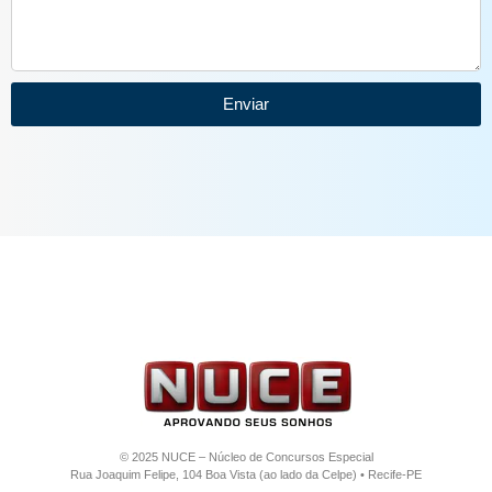
Enviar
© 2025 NUCE – Núcleo de Concursos Especial
Rua Joaquim Felipe, 104 Boa Vista (ao lado da Celpe) • Recife-PE