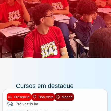
Prepare-se para os
vestibulares de 2026!
Matrículas abertas para
ENEM, IFPE, ETE e SSA.
Cursos em destaque
Presencial
Boa Vista
Manhã
Estude com quem mais aprova em
Pernambuco​
Pré-vestibular