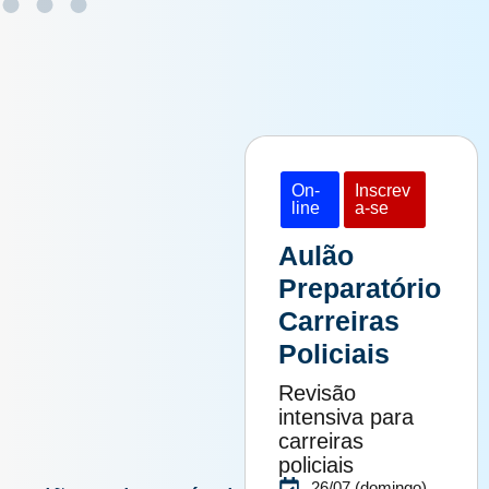
On-
Inscrev
line
a-se
Aulão
Preparatório
Carreiras
Policiais
Revisão
intensiva para
carreiras
policiais
26/07 (domingo)