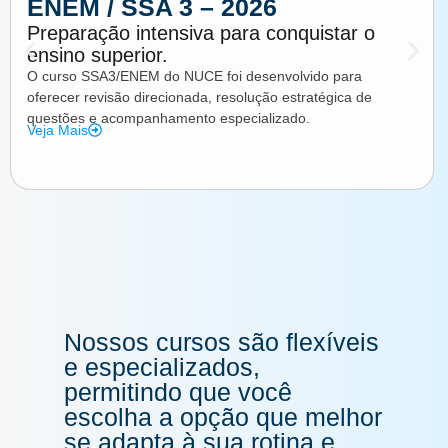
ENEM / SSA 3 – 2026
Ver Cursos
Preparação intensiva para conquistar o
ensino superior.
O curso SSA3/ENEM do NUCE foi desenvolvido para
oferecer revisão direcionada, resolução estratégica de
questões e acompanhamento especializado.
Veja Mais
Nossos cursos são flexíveis
e especializados,
permitindo que você
escolha a opção que melhor
se adapta à sua rotina e