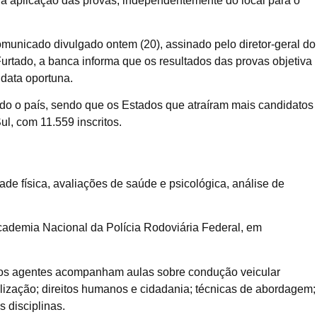
á aplicação das provas, independentemente do local para o
omunicado divulgado ontem (20), assinado pelo diretor-geral do
urtado, a banca informa que os resultados das provas objetiva
 data oportuna.
odo o país, sendo que os Estados que atraíram mais candidatos
l, com 11.559 inscritos.
 física, avaliações de saúde e psicológica, análise de
Academia Nacional da Polícia Rodoviária Federal, em
, os agentes acompanham aulas sobre condução veicular
calização; direitos humanos e cidadania; técnicas de abordagem;
s disciplinas.