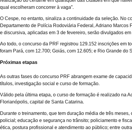
realização do certame em quaisquer das cidades em que haver
qual escolheram concorrer à vaga”.
O Cespe, no entanto, sinaliza a continuidade da seleção. No c
Departamento de Polícia Rodoviária Federal, Adriano Marcos F
e discursiva, aplicadas em 3 de fevereiro, serão divulgados em
Ao todo, o concurso da PRF registrou 129.152 inscrições em t
foram Pará, com 12.700; Goiás, com 12.605; e Rio Grande do Su
Próximas etapas
As outras fases do concurso PRF abrangem exame de capacidade
títulos, investigação social e curso de formação.
Válido pela última etapa, o curso de formação é realizado na 
Florianópolis, capital de Santa Catarina.
Durante o treinamento, que tem duração média de três meses
policial; educação e segurança no trânsito; policiamento e fis
ética, postura profissional e atendimento ao público; entre outra