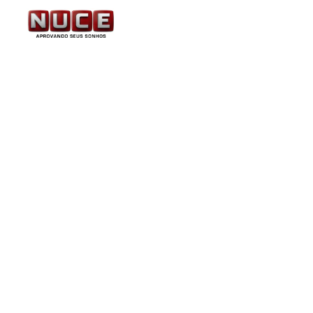
Concurso da PRF é te
suspenso. Saiba mais