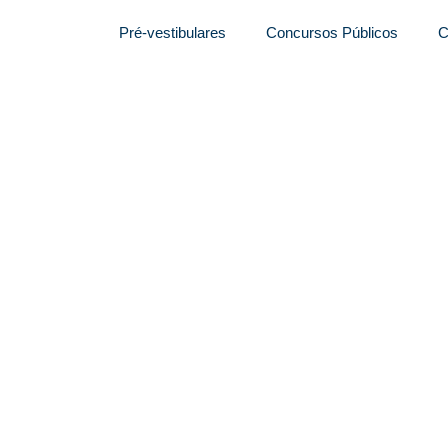
Pré-vestibulares
Concursos Públicos
C
carreira criada, novo
do.