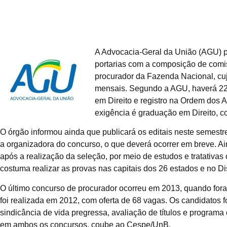
A Advocacia-Geral da União (AGU) pub
portarias com a composição de comi
procurador da Fazenda Nacional, cu
mensais. Segundo a AGU, haverá 22
em Direito e registro na Ordem dos 
exigência é graduação em Direito, co
O órgão informou ainda que publicará os editais neste semestre,
a organizadora do concurso, o que deverá ocorrer em breve. A
após a realização da seleção, por meio de estudos e tratativas
costuma realizar as provas nas capitais dos 26 estados e no Dis
O último concurso de procurador ocorreu em 2013, quando fora
foi realizada em 2012, com oferta de 68 vagas. Os candidatos fo
sindicância de vida pregressa, avaliação de títulos e programa
em ambos os concursos, coube ao Cespe/UnB.