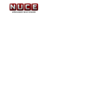
AGU – Órgão confirma 
semestre