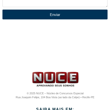
Enviar
© 2025 NUCE – Núcleo de Concursos Especial
Rua Joaquim Felipe, 104 Boa Vista (ao lado da Celpe) • Recife-PE
SAIBA MAIS EM: