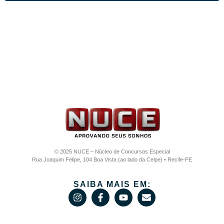
© 2025 NUCE – Núcleo de Concursos Especial
Rua Joaquim Felipe, 104 Boa Vista (ao lado da Celpe) • Recife-PE
SAIBA MAIS EM: