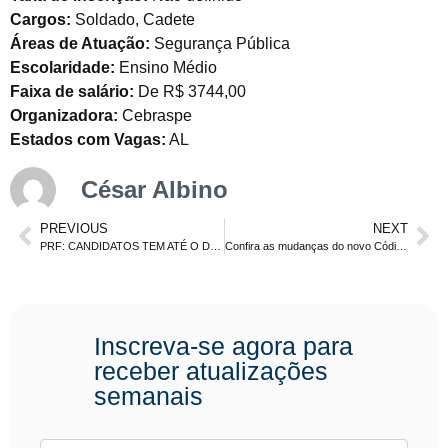
Cargos:
Soldado, Cadete
Áreas de Atuação:
Segurança Pública
Escolaridade:
Ensino Médio
Faixa de salário:
De R$ 3744,00
Organizadora:
Cebraspe
Estados com Vagas:
AL
César Albino
PREVIOUS
NEXT
PRF: CANDIDATOS TEM ATÉ O DIA 16 DE ABRIL PARA ALTERAR A OPÇÃO DE LÍNGUA ESTRANGEIRA
Confira as mudanças do novo Código de Trânsito Brasileiro
Inscreva-se agora para
receber atualizações
semanais