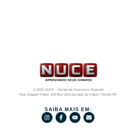
© 2025 NUCE – Núcleo de Concursos Especial
Rua Joaquim Felipe, 104 Boa Vista (ao lado da Celpe) • Recife-PE
SAIBA MAIS EM: