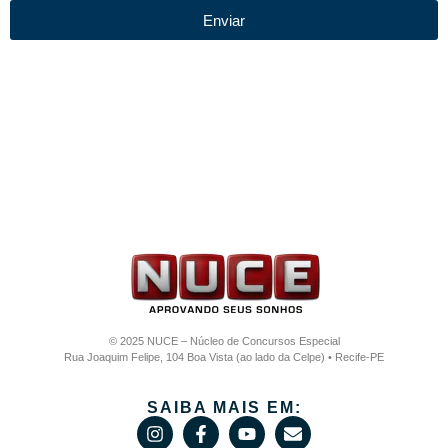
Enviar
© 2025 NUCE – Núcleo de Concursos Especial
Rua Joaquim Felipe, 104 Boa Vista (ao lado da Celpe) • Recife-PE
SAIBA MAIS EM: