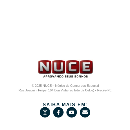
© 2025 NUCE – Núcleo de Concursos Especial
Rua Joaquim Felipe, 104 Boa Vista (ao lado da Celpe) • Recife-PE
SAIBA MAIS EM: