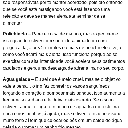
são responsáveis por te manter acordado, pois ele entende
que se você está mastigando você está fazendo uma
refeição e deve se manter alerta até terminar de se
alimentar.
Polichinelo
– Parece coisa de maluco, mas experimente
isso quando estiver com sono, desanimado ou com
preguiça, faça uns 5 minutos ou mais de polichinelo e veja
como você ficará mais alerta. Isso funciona porque ao se
exercitar com alta intensidade você acelera seus batimentos
cardíacos e gera uma descarga de adrenalina no seu corpo.
Água gelada
– Eu sei que é meio cruel, mas se o objetivo
vale a pena… o frio faz contrair os vasos sanguíneos
forçando o coração a bombear mais sangue, isso aumenta a
frequência cardíaca e te deixa mais esperto. Se o sono
estiver tranquilo, jogar um pouco de água fria no rosto, na
nuca e nos punhos já ajuda, mas se tiver com aquele sono
muito forte aí tem que colocar os pés em um balde de água
gelada ou tomar um banho frio mesmo.