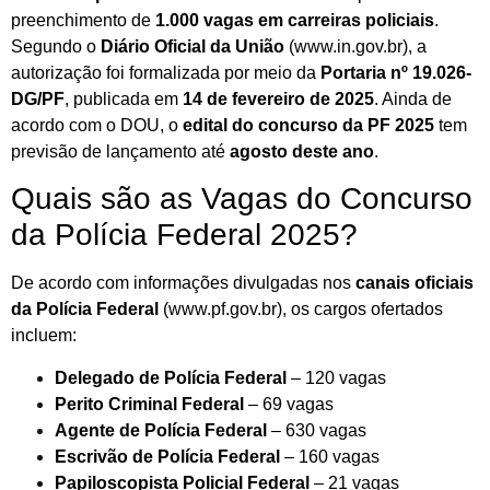
preenchimento de
1.000 vagas em carreiras policiais
.
Segundo o
Diário Oficial da União
(
www.in.gov.br
), a
autorização foi formalizada por meio da
Portaria nº 19.026-
DG/PF
, publicada em
14 de fevereiro de 2025
. Ainda de
acordo com o DOU, o
edital do concurso da PF 2025
tem
previsão de lançamento até
agosto deste ano
.
Quais são as Vagas do Concurso
da Polícia Federal 2025?
De acordo com informações divulgadas nos
canais oficiais
da Polícia Federal
(
www.pf.gov.br
), os cargos ofertados
incluem:
Delegado de Polícia Federal
– 120 vagas
Perito Criminal Federal
– 69 vagas
Agente de Polícia Federal
– 630 vagas
Escrivão de Polícia Federal
– 160 vagas
Papiloscopista Policial Federal
– 21 vagas