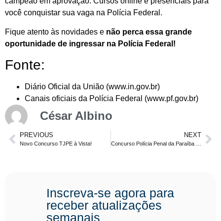
campeão em aprovação. Cursos online e presenciais para
você conquistar sua vaga na Polícia Federal.
Fique atento às novidades e
não perca essa grande
oportunidade de ingressar na Polícia Federal!
Fonte:
Diário Oficial da União (
www.in.gov.br
)
Canais oficiais da Polícia Federal (
www.pf.gov.br
)
César Albino
PREVIOUS
NEXT
Novo Concurso TJPE à Vista!
Concurso Polícia Penal da Paraíba 2025: Edital, Vagas, Salários e Como se Preparar
Inscreva-se agora para
receber atualizações
semanais