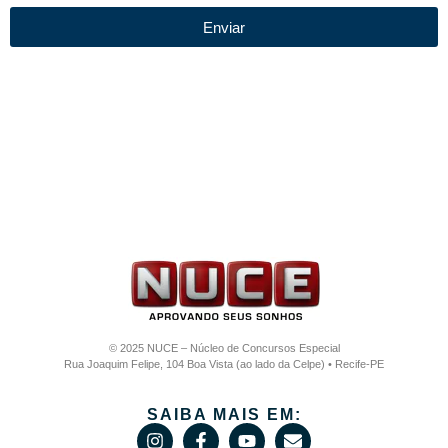
Enviar
© 2025 NUCE – Núcleo de Concursos Especial
Rua Joaquim Felipe, 104 Boa Vista (ao lado da Celpe) • Recife-PE
SAIBA MAIS EM: