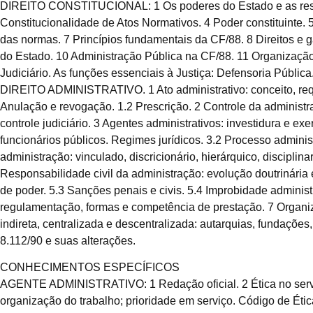
DIREITO CONSTITUCIONAL: 1 Os poderes do Estado e as respec
Constitucionalidade de Atos Normativos. 4 Poder constituinte. 5 
das normas. 7 Princípios fundamentais da CF/88. 8 Direitos e g
do Estado. 10 Administração Pública na CF/88. 11 Organização
Judiciário. As funções essenciais à Justiça: Defensoria Pública
DIREITO ADMINISTRATIVO. 1 Ato administrativo: conceito, requis
Anulação e revogação. 1.2 Prescrição. 2 Controle da administraç
controle judiciário. 3 Agentes administrativos: investidura e exe
funcionários públicos. Regimes jurídicos. 3.2 Processo administ
administração: vinculado, discricionário, hierárquico, disciplin
Responsabilidade civil da administração: evolução doutrinária 
de poder. 5.3 Sanções penais e civis. 5.4 Improbidade administra
regulamentação, formas e competência de prestação. 7 Organiza
indireta, centralizada e descentralizada: autarquias, fundaçõe
8.112/90 e suas alterações.
CONHECIMENTOS ESPECÍFICOS
AGENTE ADMINISTRATIVO: 1 Redação oficial. 2 Ética no serviço
organização do trabalho; prioridade em serviço. Código de Étic