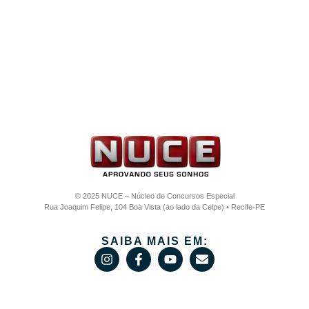
© 2025 NUCE – Núcleo de Concursos Especial
Rua Joaquim Felipe, 104 Boa Vista (ao lado da Celpe) • Recife-PE
SAIBA MAIS EM: