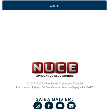
Enviar
© 2025 NUCE – Núcleo de Concursos Especial
Rua Joaquim Felipe, 104 Boa Vista (ao lado da Celpe) • Recife-PE
SAIBA MAIS EM: