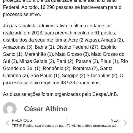
proteção e controle da qualidade ambiental no Distrito
Federal. Ao todo, 16.290 pessoas se inscreveram para o
processo seletivo.
Já para analista administrativo, o último certame foi
realizado em 2013, para preenchimento de 61 postos,
distribuídos da seguinte forma: Acre (2 vagas), Amapá (2),
Amazonas (3), Bahia (1), Distrito Federal (27), Espírito
Santo (1), Maranhão (1), Mato Grosso (3), Mato Grosso do
Sul (2), Minas Gerais (2), Pará (2), Paraná (2), Piauí (1), Rio
Grande do Sul (1), Rondônia (2), Roraima (2), Santa
Catarina (2), São Paulo (1), Sergipe (2) e Tocantins (2). O
processo seletivo registrou 43.533 candidatos.
As duas seleções foram organizadas pelo Cespe/UnB.
César Albino
PREVIOUS
NEXT
TRT 6ª Região: saiu o concurso para analista e técnico. Salário de até R$ 13 mil
TJ-AL: inscrições prorrogadas até a próxima terça, dia 20