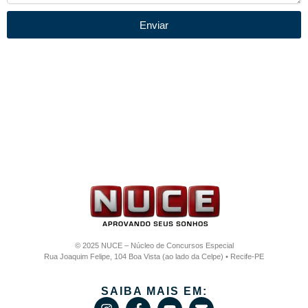
Enviar
© 2025 NUCE – Núcleo de Concursos Especial
Rua Joaquim Felipe, 104 Boa Vista (ao lado da Celpe) • Recife-PE
SAIBA MAIS EM: