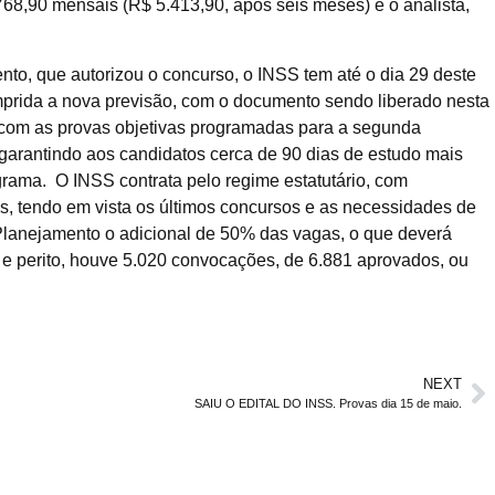
768,90 mensais (R$ 5.413,90, após seis meses) e o analista,
nto, que autorizou o concurso, o INSS tem até o dia 29 deste
mprida a nova previsão, com o documento sendo liberado nesta
, com as provas objetivas programadas para a segunda
 garantindo aos candidatos cerca de 90 dias de estudo mais
ograma. O INSS contrata pelo regime estatutário, com
s, tendo em vista os últimos concursos e as necessidades de
 do Planejamento o adicional de 50% das vagas, o que deverá
 e perito, houve 5.020 convocações, de 6.881 aprovados, ou
NEXT
SAIU O EDITAL DO INSS. Provas dia 15 de maio.