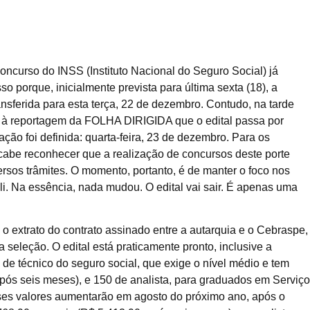
concurso do INSS (Instituto Nacional do Seguro Social) já
o porque, inicialmente prevista para última sexta (18), a
nsferida para esta terça, 22 de dezembro. Contudo, na tarde
m à reportagem da FOLHA DIRIGIDA que o edital passa por
ação foi definida: quarta-feira, 23 de dezembro. Para os
cabe reconhecer que a realização de concursos deste porte
rsos trâmites. O momento, portanto, é de manter o foco nos
li. Na essência, nada mudou. O edital vai sair. É apenas uma
o o extrato do contrato assinado entre a autarquia e o Cebraspe,
 seleção. O edital está praticamente pronto, inclusive a
 de técnico do seguro social, que exige o nível médio e tem
ós seis meses), e 150 de analista, para graduados em Serviço
sses valores aumentarão em agosto do próximo ano, após o