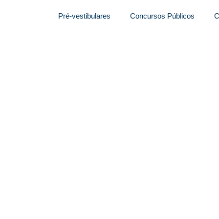
Pré-vestibulares
Concursos Públicos
C
e liberar autorização
íveis médio e