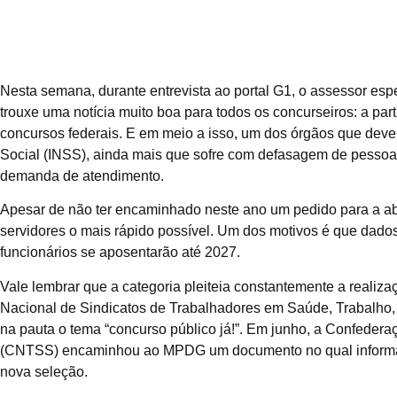
Nesta semana, durante entrevista ao portal G1, o assessor espe
trouxe uma notícia muito boa para todos os concurseiros: a pa
concursos federais. E em meio a isso, um dos órgãos que deve e
Social (INSS), ainda mais que sofre com defasagem de pessoal
demanda de atendimento.
Apesar de não ter encaminhado neste ano um pedido para a aber
servidores o mais rápido possível. Um dos motivos é que da
funcionários se aposentarão até 2027.
Vale lembrar que a categoria pleiteia constantemente a real
Nacional de Sindicatos de Trabalhadores em Saúde, Trabalho, 
na pauta o tema “concurso público já!”. Em junho, a Confeder
(CNTSS) encaminhou ao MPDG um documento no qual informa q
nova seleção.