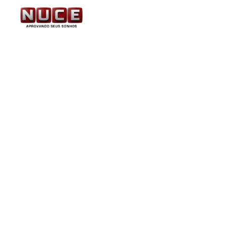
INSS: Planejamento dev
para novo concurso. N
superior.