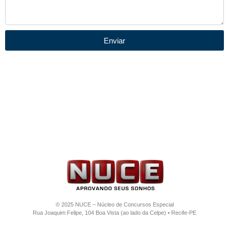
Enviar
© 2025 NUCE – Núcleo de Concursos Especial
Rua Joaquim Felipe, 104 Boa Vista (ao lado da Celpe) • Recife-PE