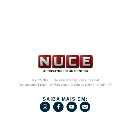
© 2025 NUCE – Núcleo de Concursos Especial
Rua Joaquim Felipe, 104 Boa Vista (ao lado da Celpe) • Recife-PE
SAIBA MAIS EM: