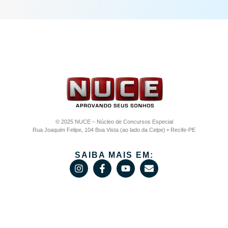
© 2025 NUCE – Núcleo de Concursos Especial
Rua Joaquim Felipe, 104 Boa Vista (ao lado da Celpe) • Recife-PE
SAIBA MAIS EM: