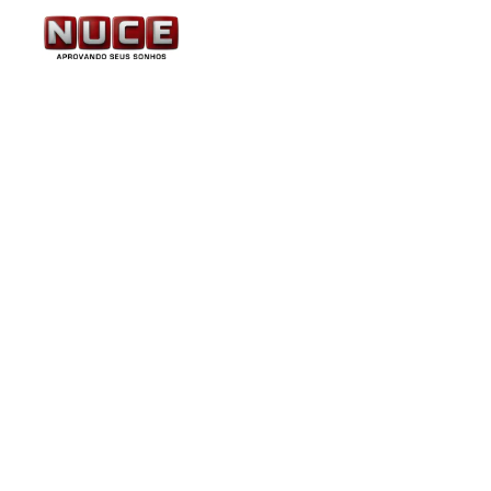
Presidente Jair Bolson
orçamento para 2020 c
vagas para concursos