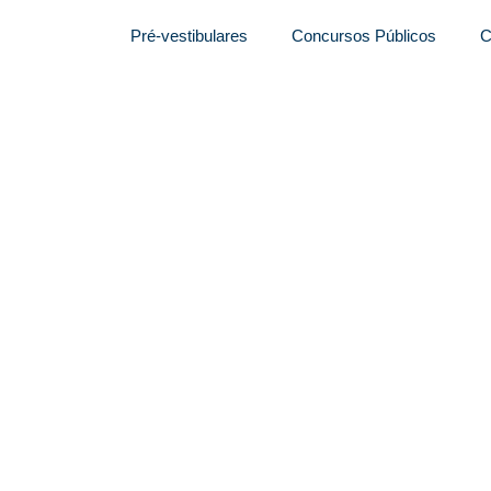
Pré-vestibulares
Concursos Públicos
C
aro sanciona
om mais de 51 mil