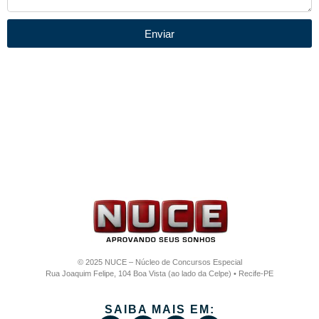
Enviar
© 2025 NUCE – Núcleo de Concursos Especial
Rua Joaquim Felipe, 104 Boa Vista (ao lado da Celpe) • Recife-PE
SAIBA MAIS EM: