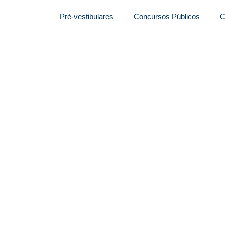
Pré-vestibulares
Concursos Públicos
C
.000 vagas para
 da Paraíba. Confira