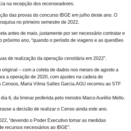
ncia na recepção dos recenseadores.
cação das provas do concurso IBGE em julho deste ano. O
 pesquisa no primeiro semestre de 2022.
leta antes de maio, justamente por ser necessário contratar e
do próximo ano, “quando o período de viagens e as questões
vas de realização da operação censitária em 2022”.
o original – com a coleta de dados nos meses de agosto a
ra a operação de 2020, com ajustes na cadeia de
s Censos, Maria Vilma Salles Garcia.AGU recorreu ao STF
a 6, da liminar proferida pelo ministro Marco Aurélio Mello.
asse a decisão de realizar o Censo ainda este ano.
022, “devendo o Poder Executivo tomar as medidas
 de recursos necessários ao IBGE”.