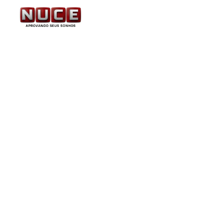
STF decide que govern
realizar Censo Demogr