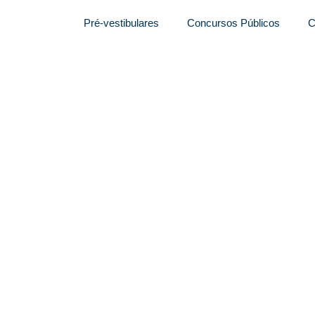
Pré-vestibulares
Concursos Públicos
C
o tem obrigação de
áfico em 2022