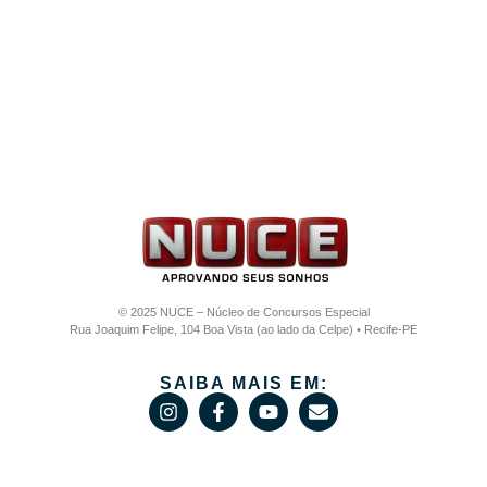
© 2025 NUCE – Núcleo de Concursos Especial
Rua Joaquim Felipe, 104 Boa Vista (ao lado da Celpe) • Recife-PE
SAIBA MAIS EM: