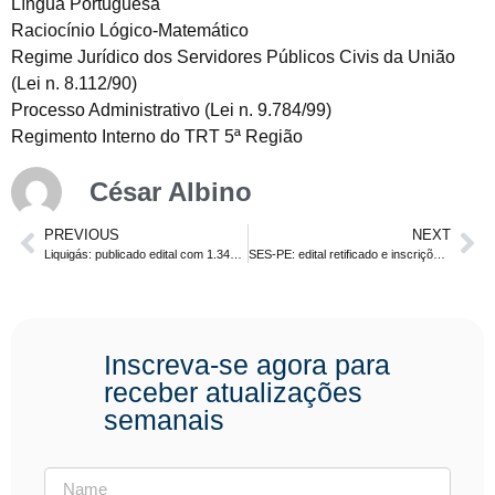
Língua Portuguesa
Raciocínio Lógico-Matemático
Regime Jurídico dos Servidores Públicos Civis da União
(Lei n. 8.112/90)
Processo Administrativo (Lei n. 9.784/99)
Regimento Interno do TRT 5ª Região
César Albino
PREVIOUS
NEXT
Liquigás: publicado edital com 1.349 vagas. Níveis fundamental, médio e superior
SES-PE: edital retificado e inscrições prorrogadas até do dia 28/09.
Inscreva-se agora para
receber atualizações
semanais