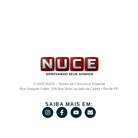
© 2025 NUCE – Núcleo de Concursos Especial
Rua Joaquim Felipe, 104 Boa Vista (ao lado da Celpe) • Recife-PE
SAIBA MAIS EM: