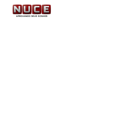
UPE: previsto concurs
técnicos-administrativ