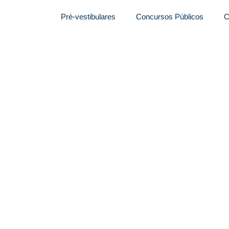
Pré-vestibulares
Concursos Públicos
C
o com 280 vagas para
os