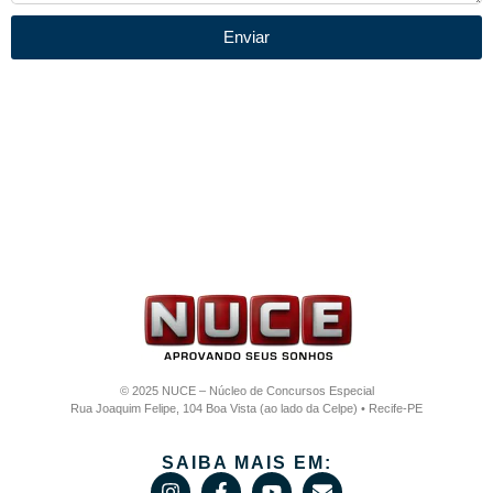
Enviar
© 2025 NUCE – Núcleo de Concursos Especial
Rua Joaquim Felipe, 104 Boa Vista (ao lado da Celpe) • Recife-PE
SAIBA MAIS EM: