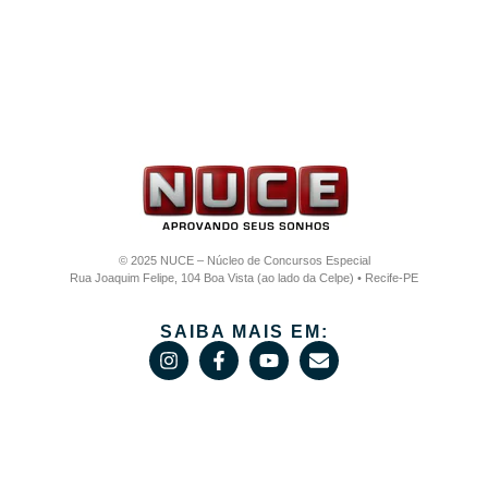
© 2025 NUCE – Núcleo de Concursos Especial
Rua Joaquim Felipe, 104 Boa Vista (ao lado da Celpe) • Recife-PE
SAIBA MAIS EM: