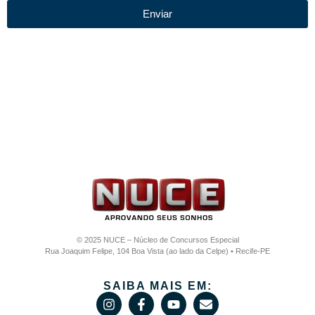
Enviar
© 2025 NUCE – Núcleo de Concursos Especial
Rua Joaquim Felipe, 104 Boa Vista (ao lado da Celpe) • Recife-PE
SAIBA MAIS EM: