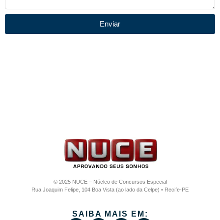
Enviar
© 2025 NUCE – Núcleo de Concursos Especial
Rua Joaquim Felipe, 104 Boa Vista (ao lado da Celpe) • Recife-PE
SAIBA MAIS EM: