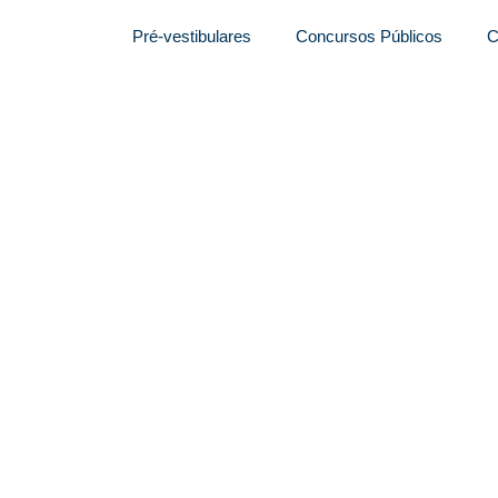
Pré-vestibulares
Concursos Públicos
C
perado para o meio
lário de até R$