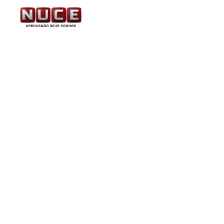
Correios: concurso es
do ano. Nível Médio. Sa
2.348,87