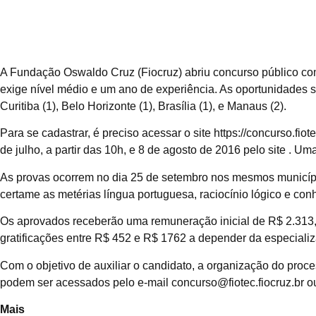
A Fundação Oswaldo Cruz (Fiocruz) abriu concurso público co
exige nível médio e um ano de experiência. As oportunidades sã
Curitiba (1), Belo Horizonte (1), Brasília (1), e Manaus (2).
Para se cadastrar, é preciso acessar o site https://concurso.fiot
de julho, a partir das 10h, e 8 de agosto de 2016 pelo site . Um
As provas ocorrem no dia 25 de setembro nos mesmos municípi
certame as metérias língua portuguesa, raciocínio lógico e conh
Os aprovados receberão uma remuneração inicial de R$ 2.313,6
gratificações entre R$ 452 e R$ 1762 a depender da especiali
Com o objetivo de auxiliar o candidato, a organização do proce
podem ser acessados pelo e-mail concurso@fiotec.fiocruz.br ou
Mais