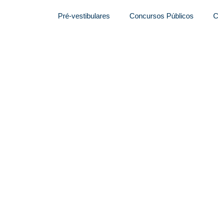
Pré-vestibulares
Concursos Públicos
C
al para assistente
aúde. Salário: R$