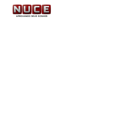
Fiocruz: publicado edit
técnico em gestão de s
2.313,61