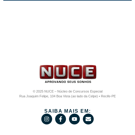
© 2025 NUCE – Núcleo de Concursos Especial
Rua Joaquim Felipe, 104 Boa Vista (ao lado da Celpe) • Recife-PE
SAIBA MAIS EM: