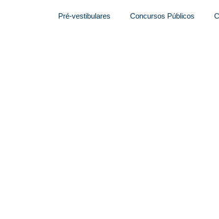
Pré-vestibulares
Concursos Públicos
C
tiva por edital com
 e superior