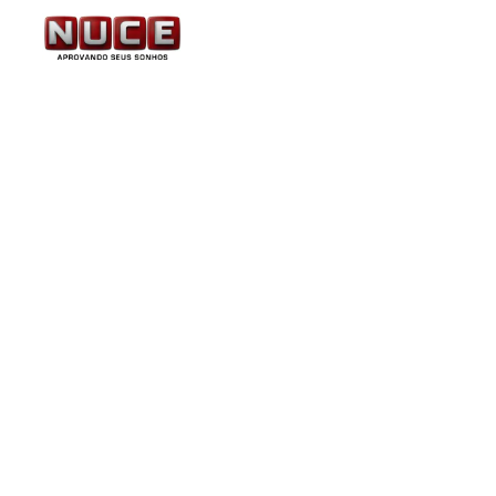
PGE-PE: cresce expecta
88 vagas. Níveis médio