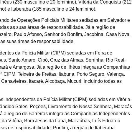
Ilhéus (230 masculino e 20 feminino), Vitória da Conquista (212
no) e Itaberaba (185 masculino e 24 feminino).
do de Operações Policiais Militares sediadas em Salvador e
odas as suas áreas de responsabilidade. Já a região de
eiro; Paulo Afonso, Senhor do Bonfim, Jacobina, Casa Nova,
as suas áreas de responsabilidade.
ntes da Polícia Militar (CIPM) sediadas em Feira de
us, Santo Amaro, Cipó, Cruz das Almas, Serrinha, Rio Real,
Irará e Amargosa. Já a região de Ilhéus integra as Companhias
ª CIPM, Teixeira de Freitas, Itabuna, Porto Seguro, Valença,
Canavieiras, Itacaré, Alcobaça, Mucuri; incluindo todas as
 Independentes da Polícia Militar (CIPM) sediadas em Vitória
 Cândido Sales, Poções, Livramento de Nossa Senhora, Maracás
 Já a região de Barreiras integra as Companhias Independentes
ria da Vitória, Bom Jesus da Lapa, Macaúbas, Luís Eduardo
as de responsabilidade. Por fim, a região de Itaberaba