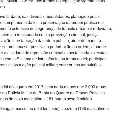
cial Militar – GAPM, nos termos da legislação vigente, mais
ldo.
nsivo fardado, nas diversas modalidades, planejado pelas
r o cumprimento da lei, a preservação da ordem pública e o
amento ostensivo de segurança, de trânsito urbano e rodoviário,
, além do relacionado com a prevenção criminal, justiça
rvação e restauração da ordem pública; atuar de maneira
e se presuma ser possível a perturbação da ordem; atuar de
 a atividade de repressão criminal especializada; executar,
a com o Sistema de Inteligência, na forma da lei; participar,
m vistas à ação policial militar; entre outras atribuições.
ahia foi divulgado em 2017, com nada menos que 2.000 (duas
da Polícia Militar da Bahia do Quadro de Praças Policiais
datos do sexo masculino e 181 para o sexo feminino.
0 vagas masculino e 26 feminino), Juazeiro (186 masculino e