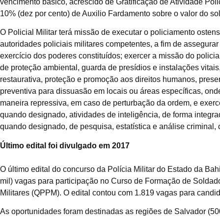
vencimento básico, acrescido de Gratificação de Atividade Poli
10% (dez por cento) de Auxilio Fardamento sobre o valor do so
O Policial Militar terá missão de executar o policiamento oste
autoridades policiais militares competentes, a fim de assegura
exercício dos poderes constituídos; exercer a missão do polici
de proteção ambiental, guarda de presídios e instalações vitais
restaurativa, proteção e promoção aos direitos humanos, prese
preventiva para dissuasão em locais ou áreas específicas, ond
maneira repressiva, em caso de perturbação da ordem, e exercer
quando designado, atividades de inteligência, de forma integrad
quando designado, de pesquisa, estatística e análise criminal, co
Último edital foi divulgado em 2017
O último edital do concurso da Polícia Militar do Estado da B
mil) vagas para participação no Curso de Formação de Soldado 
Militares (QPPM). O edital contou com 1.819 vagas para candi
As oportunidades foram destinadas as regiões de Salvador (50