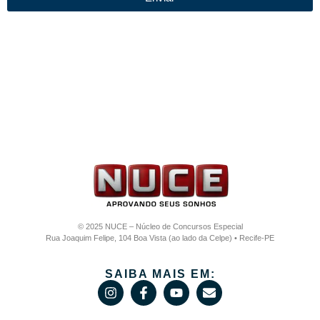
© 2025 NUCE – Núcleo de Concursos Especial
Rua Joaquim Felipe, 104 Boa Vista (ao lado da Celpe) • Recife-PE
SAIBA MAIS EM: