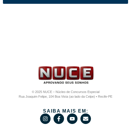
© 2025 NUCE – Núcleo de Concursos Especial
Rua Joaquim Felipe, 104 Boa Vista (ao lado da Celpe) • Recife-PE
SAIBA MAIS EM: