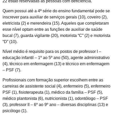
22 estão reservadas às pessoas com deficiência.
Quem possui até a 4ª série do ensino fundamental pode se
inscrever para auxiliar de serviços gerais (10), coveiro (2),
eletricista (2) e merendeira (15). Aqueles que completaram
esse nível optam entre as funções de auxiliar de saúde
bucal (7), guarda vigilante (20), motorista “C” (2) e motorista
“D” (10).
Nível médio é requisito para os postos de professor I –
educação infantil – 1º ao 5º ano (50), agente administrativo
(4), técnico em enfermagem (13) e técnico em enfermagem
– PSF (7).
Profissionais com formação superior escolhem entre as
carreiras de assistente social (4), enfermeiro (5), enfermeiro
PSF (1), fisioterapeuta (1), médico da família – PSF (5),
médico plantonista (6), nutricionista (1), odontólogo – PSF
(3), professor II – 6º ao 9º ano – diversas disciplinas (13) e
psicólogo (1).