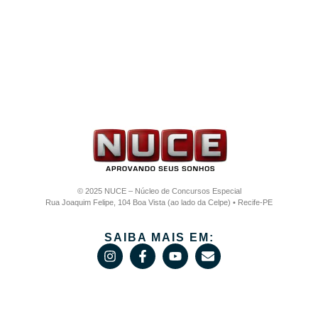
© 2025 NUCE – Núcleo de Concursos Especial
Rua Joaquim Felipe, 104 Boa Vista (ao lado da Celpe) • Recife-PE
SAIBA MAIS EM: