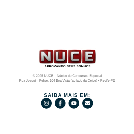
© 2025 NUCE – Núcleo de Concursos Especial
Rua Joaquim Felipe, 104 Boa Vista (ao lado da Celpe) • Recife-PE
SAIBA MAIS EM: