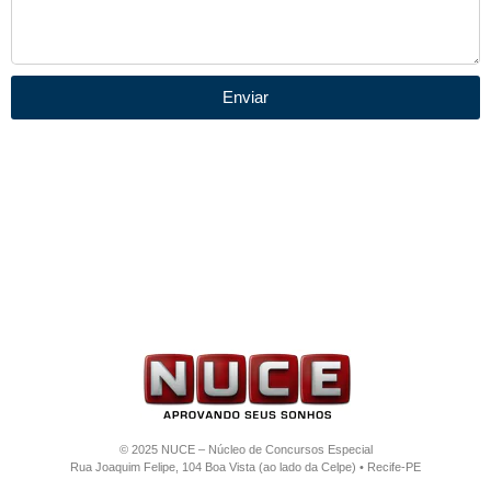
Enviar
© 2025 NUCE – Núcleo de Concursos Especial
Rua Joaquim Felipe, 104 Boa Vista (ao lado da Celpe) • Recife-PE