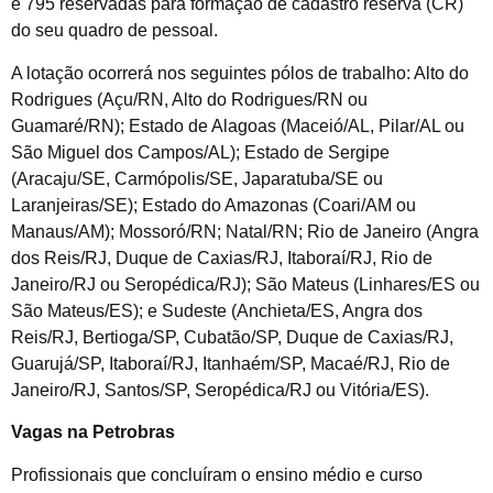
e 795 reservadas para formação de cadastro reserva (CR)
do seu quadro de pessoal.
A lotação ocorrerá nos seguintes pólos de trabalho: Alto do
Rodrigues (Açu/RN, Alto do Rodrigues/RN ou
Guamaré/RN); Estado de Alagoas (Maceió/AL, Pilar/AL ou
São Miguel dos Campos/AL); Estado de Sergipe
(Aracaju/SE, Carmópolis/SE, Japaratuba/SE ou
Laranjeiras/SE); Estado do Amazonas (Coari/AM ou
Manaus/AM); Mossoró/RN; Natal/RN; Rio de Janeiro (Angra
dos Reis/RJ, Duque de Caxias/RJ, Itaboraí/RJ, Rio de
Janeiro/RJ ou Seropédica/RJ); São Mateus (Linhares/ES ou
São Mateus/ES); e Sudeste (Anchieta/ES, Angra dos
Reis/RJ, Bertioga/SP, Cubatão/SP, Duque de Caxias/RJ,
Guarujá/SP, Itaboraí/RJ, Itanhaém/SP, Macaé/RJ, Rio de
Janeiro/RJ, Santos/SP, Seropédica/RJ ou Vitória/ES).
Vagas na Petrobras
Profissionais que concluíram o ensino médio e curso